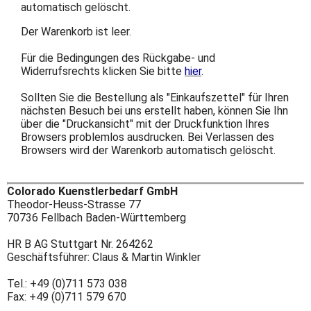
automatisch gelöscht.
Der Warenkorb ist leer.
FAQ + Hinweise
Für die Bedingungen des Rückgabe- und
Widerrufsrechts klicken Sie bitte
hier
.
Einkaufshinweise
Sollten Sie die Bestellung als "Einkaufszettel" für Ihren
nächsten Besuch bei uns erstellt haben, können Sie Ihn
über die "Druckansicht" mit der Druckfunktion Ihres
Browsers problemlos ausdrucken. Bei Verlassen des
DIN-Formate +Rezepte
Browsers wird der Warenkorb automatisch gelöscht.
Colorado Kuenstlerbedarf GmbH
Theodor-Heuss-Strasse 77
70736 Fellbach Baden-Württemberg
HR B AG Stuttgart Nr. 264262
Geschäftsführer: Claus & Martin Winkler
Tel.: +49 (0)711 573 038
Fax: +49 (0)711 579 670