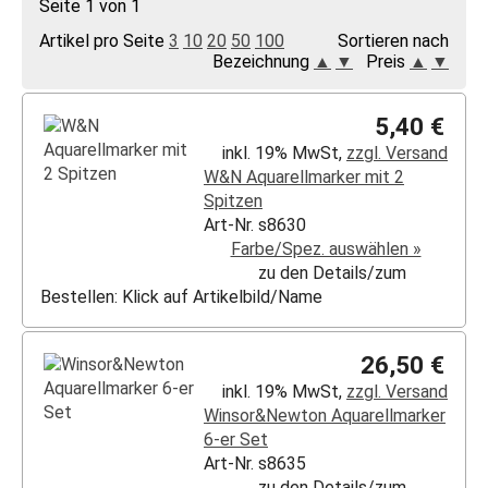
Seite 1 von 1
Artikel pro Seite
3
10
20
50
100
Sortieren nach
Bezeichnung
▲
▼
Preis
▲
▼
5,40 €
inkl. 19% MwSt,
zzgl. Versand
W&N Aquarellmarker mit 2
Spitzen
Art-Nr. s8630
Farbe/Spez. auswählen »
zu den Details/zum
Bestellen: Klick auf Artikelbild/Name
26,50 €
inkl. 19% MwSt,
zzgl. Versand
Winsor&Newton Aquarellmarker
6-er Set
Art-Nr. s8635
zu den Details/zum