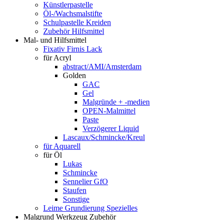
Künstlerpastelle
Öl-/Wachsmalstifte
Schulpastelle Kreiden
Zubehör Hilfsmittel
Mal- und Hilfsmittel
Fixativ Firnis Lack
für Acryl
abstract/AMI/Amsterdam
Golden
GAC
Gel
Malgründe + -medien
OPEN-Malmittel
Paste
Verzögerer Liquid
Lascaux/Schmincke/Kreul
für Aquarell
für Öl
Lukas
Schmincke
Sennelier GfO
Staufen
Sonstige
Leime Grundierung Spezielles
Malgrund Werkzeug Zubehör