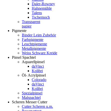
Daler-Rowney
Hahnemühle
Talens
Tschernoch
Transparent
papier
Pigmente
Binder Leim Zubehör
Farbpigmente
Leuchtpigmente
Metallpigmente
Weiss Schwarz Kreide
Pinsel Spachtel
Aquarellpinsel
daVinci
Kolibri
Öl- Acrylpinsel
Colorado
daVinci
Kolibri
Spezialpinsel
Malspachtel
Scheren Messer Cutter
Cutter Scheren u.m.
Passepartout