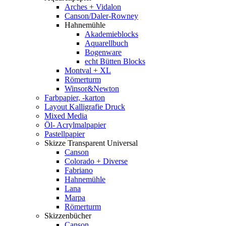
Arches + Vidalon
Canson/Daler-Rowney
Hahnemühle
Akademieblocks
Aquarellbuch
Bogenware
echt Bütten Blocks
Montval + XL
Römerturm
Winsor&Newton
Farbpapier, -karton
Layout Kalligrafie Druck
Mixed Media
Öl- Acrylmalpapier
Pastellpapier
Skizze Transparent Universal
Canson
Colorado + Diverse
Fabriano
Hahnemühle
Lana
Marpa
Römerturm
Skizzenbücher
Canson