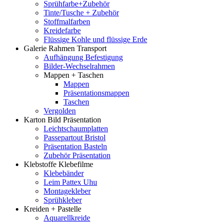
Sprühfarbe+Zubehör
Tinte/Tusche + Zubehör
Stoffmalfarben
Kreidefarbe
Flüssige Kohle und flüssige Erde
Galerie Rahmen Transport
Aufhängung Befestigung
Bilder-Wechselrahmen
Mappen + Taschen
Mappen
Präsentationsmappen
Taschen
Vergolden
Karton Bild Präsentation
Leichtschaumplatten
Passepartout Bristol
Präsentation Basteln
Zubehör Präsentation
Klebstoffe Klebefilme
Klebebänder
Leim Pattex Uhu
Montagekleber
Sprühkleber
Kreiden + Pastelle
Aquarellkreide