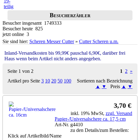
Besucherzähler
Besucher insgesamt 1749333
Besucher heute 825
jetzt online 3
Sie sind hier:
Scheren Messer Cutter
»
Cutter Scheren u.m.
Inland-Versandkosten bis 99,99€ pauschal 6,90€, darüber frei
Haus wenn beim Artikel nicht anders angegeben.
Seite 1 von 2
1
2
»
Artikel pro Seite
3
10
20
50
100
Sortieren nach Bezeichnung
▲
▼
Preis
▲
▼
3,70 €
inkl. 19% MwSt,
zzgl. Versand
Papier-/Universalschere ca. 17,5 cm
Art-Nr. g4410
zu den Details/zum Bestellen:
Klick auf Artikelbild/Name