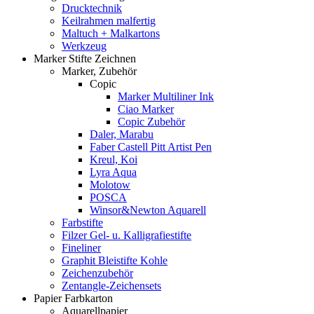
Drucktechnik
Keilrahmen malfertig
Maltuch + Malkartons
Werkzeug
Marker Stifte Zeichnen
Marker, Zubehör
Copic
Marker Multiliner Ink
Ciao Marker
Copic Zubehör
Daler, Marabu
Faber Castell Pitt Artist Pen
Kreul, Koi
Lyra Aqua
Molotow
POSCA
Winsor&Newton Aquarell
Farbstifte
Filzer Gel- u. Kalligrafiestifte
Fineliner
Graphit Bleistifte Kohle
Zeichenzubehör
Zentangle-Zeichensets
Papier Farbkarton
Aquarellpapier