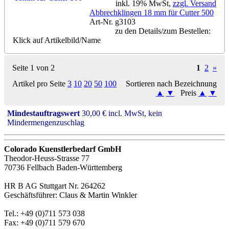
inkl. 19% MwSt,
zzgl. Versand
Abbrechklingen 18 mm für Cutter 500
Art-Nr. g3103
zu den Details/zum Bestellen:
Klick auf Artikelbild/Name
Seite 1 von 2
1
2
»
Artikel pro Seite
3
10
20
50
100
Sortieren nach Bezeichnung
▲
▼
Preis
▲
▼
Mindestauftragswert
30,00 € incl. MwSt, kein
Mindermengenzuschlag
Colorado Kuenstlerbedarf GmbH
Theodor-Heuss-Strasse 77
70736 Fellbach Baden-Württemberg
HR B AG Stuttgart Nr. 264262
Geschäftsführer: Claus & Martin Winkler
Tel.: +49 (0)711 573 038
Fax: +49 (0)711 579 670