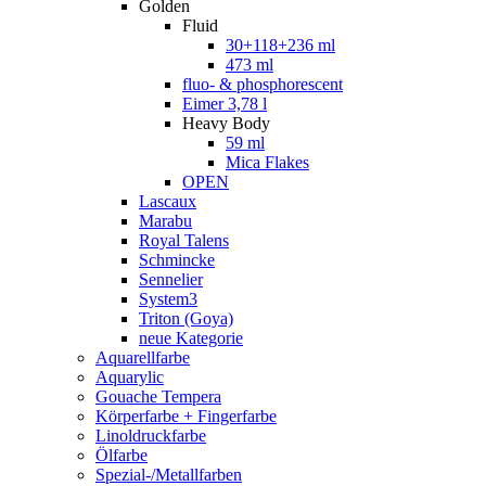
Golden
Fluid
30+118+236 ml
473 ml
fluo- & phosphorescent
Eimer 3,78 l
Heavy Body
59 ml
Mica Flakes
OPEN
Lascaux
Marabu
Royal Talens
Schmincke
Sennelier
System3
Triton (Goya)
neue Kategorie
Aquarellfarbe
Aquarylic
Gouache Tempera
Körperfarbe + Fingerfarbe
Linoldruckfarbe
Ölfarbe
Spezial-/Metallfarben