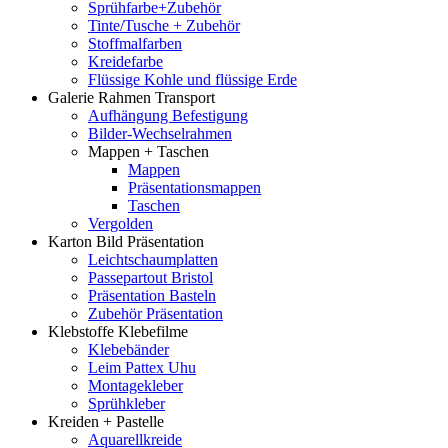
Sprühfarbe+Zubehör
Tinte/Tusche + Zubehör
Stoffmalfarben
Kreidefarbe
Flüssige Kohle und flüssige Erde
Galerie Rahmen Transport
Aufhängung Befestigung
Bilder-Wechselrahmen
Mappen + Taschen
Mappen
Präsentationsmappen
Taschen
Vergolden
Karton Bild Präsentation
Leichtschaumplatten
Passepartout Bristol
Präsentation Basteln
Zubehör Präsentation
Klebstoffe Klebefilme
Klebebänder
Leim Pattex Uhu
Montagekleber
Sprühkleber
Kreiden + Pastelle
Aquarellkreide