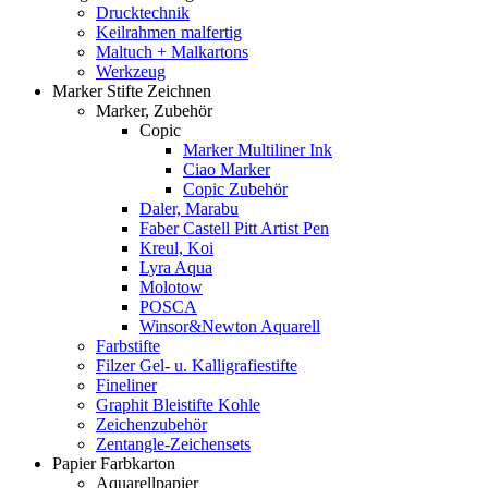
Drucktechnik
Keilrahmen malfertig
Maltuch + Malkartons
Werkzeug
Marker Stifte Zeichnen
Marker, Zubehör
Copic
Marker Multiliner Ink
Ciao Marker
Copic Zubehör
Daler, Marabu
Faber Castell Pitt Artist Pen
Kreul, Koi
Lyra Aqua
Molotow
POSCA
Winsor&Newton Aquarell
Farbstifte
Filzer Gel- u. Kalligrafiestifte
Fineliner
Graphit Bleistifte Kohle
Zeichenzubehör
Zentangle-Zeichensets
Papier Farbkarton
Aquarellpapier