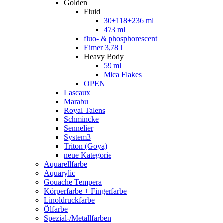
Golden
Fluid
30+118+236 ml
473 ml
fluo- & phosphorescent
Eimer 3,78 l
Heavy Body
59 ml
Mica Flakes
OPEN
Lascaux
Marabu
Royal Talens
Schmincke
Sennelier
System3
Triton (Goya)
neue Kategorie
Aquarellfarbe
Aquarylic
Gouache Tempera
Körperfarbe + Fingerfarbe
Linoldruckfarbe
Ölfarbe
Spezial-/Metallfarben