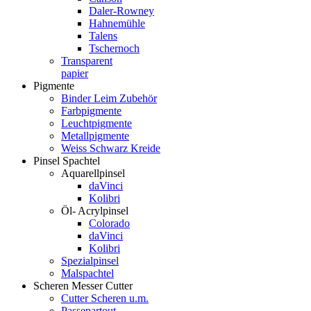
Daler-Rowney
Hahnemühle
Talens
Tschernoch
Transparent
papier
Pigmente
Binder Leim Zubehör
Farbpigmente
Leuchtpigmente
Metallpigmente
Weiss Schwarz Kreide
Pinsel Spachtel
Aquarellpinsel
daVinci
Kolibri
Öl- Acrylpinsel
Colorado
daVinci
Kolibri
Spezialpinsel
Malspachtel
Scheren Messer Cutter
Cutter Scheren u.m.
Passepartout