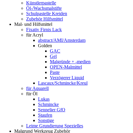
Künstlerpastelle
Öl-/Wachsmalstifte
Schulpastelle Kreiden
Zubehör Hilfsmittel
Mal- und Hilfsmittel
Fixativ Firnis Lack
für Acryl
abstract/AMI/Amsterdam
Golden
GAC
Gel
Malgründe + -medien
OPEN-Malmittel
Paste
Verzögerer Liquid
Lascaux/Schmincke/Kreul
für Aquarell
für Öl
Lukas
Schmincke
Sennelier GfO
Staufen
Sonstige
Leime Grundierung Spezielles
Malgrund Werkzeug Zubehör