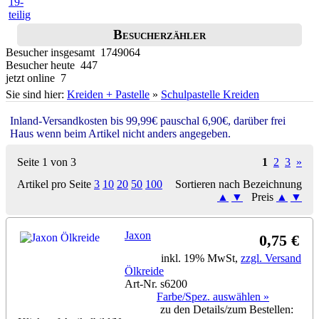
Besucherzähler
Besucher insgesamt 1749064
Besucher heute 447
jetzt online 7
Sie sind hier:
Kreiden + Pastelle
»
Schulpastelle Kreiden
Inland-Versandkosten bis 99,99€ pauschal 6,90€, darüber frei
Haus wenn beim Artikel nicht anders angegeben.
Seite 1 von 3
1
2
3
»
Artikel pro Seite
3
10
20
50
100
Sortieren nach Bezeichnung
▲
▼
Preis
▲
▼
Jaxon
0,75 €
inkl. 19% MwSt,
zzgl. Versand
Ölkreide
Art-Nr. s6200
Farbe/Spez. auswählen »
zu den Details/zum Bestellen: