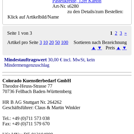
Pastellkreide, 12er Karton
Art-Nr. s6280
zu den Details/zum Bestellen:
Klick auf Artikelbild/Name
Seite 1 von 3
1
2
3
»
Artikel pro Seite
3
10
20
50
100
Sortieren nach Bezeichnung
▲
▼
Preis
▲
▼
Mindestauftragswert
30,00 € incl. MwSt, kein
Mindermengenzuschlag
Colorado Kuenstlerbedarf GmbH
Theodor-Heuss-Strasse 77
70736 Fellbach Baden-Württemberg
HR B AG Stuttgart Nr. 264262
Geschäftsführer: Claus & Martin Winkler
Tel.: +49 (0)711 573 038
Fax: +49 (0)711 579 670