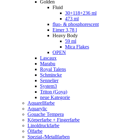
Golden
Fluid
30+118+236 ml
473 ml
fluo- & phosphorescent
Eimer 3,78 l
Heavy Body
59 ml
Mica Flakes
OPEN
Lascaux
Marabu
Royal Talens
Schmincke
Sennelier
System3
Triton (Goya)
neue Kategorie
Aquarellfarbe
Aquarylic
Gouache Tempera
Körperfarbe + Fingerfarbe
Linoldruckfarbe
Ölfarbe
Spezial-/Metallfarben