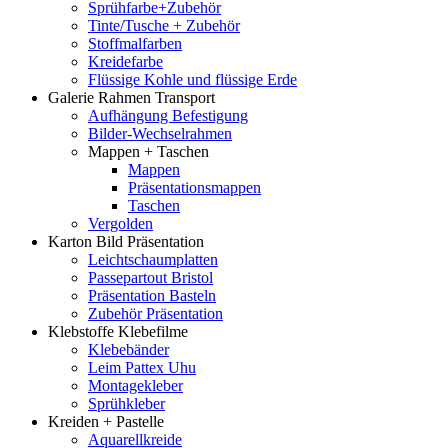
Sprühfarbe+Zubehör
Tinte/Tusche + Zubehör
Stoffmalfarben
Kreidefarbe
Flüssige Kohle und flüssige Erde
Galerie Rahmen Transport
Aufhängung Befestigung
Bilder-Wechselrahmen
Mappen + Taschen
Mappen
Präsentationsmappen
Taschen
Vergolden
Karton Bild Präsentation
Leichtschaumplatten
Passepartout Bristol
Präsentation Basteln
Zubehör Präsentation
Klebstoffe Klebefilme
Klebebänder
Leim Pattex Uhu
Montagekleber
Sprühkleber
Kreiden + Pastelle
Aquarellkreide