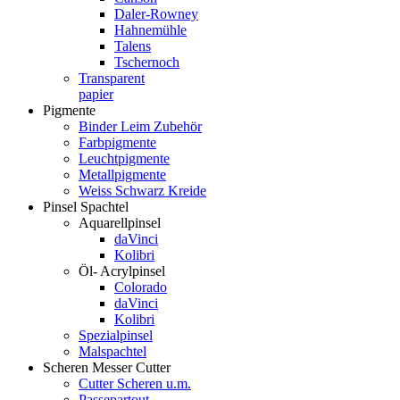
Daler-Rowney
Hahnemühle
Talens
Tschernoch
Transparent
papier
Pigmente
Binder Leim Zubehör
Farbpigmente
Leuchtpigmente
Metallpigmente
Weiss Schwarz Kreide
Pinsel Spachtel
Aquarellpinsel
daVinci
Kolibri
Öl- Acrylpinsel
Colorado
daVinci
Kolibri
Spezialpinsel
Malspachtel
Scheren Messer Cutter
Cutter Scheren u.m.
Passepartout