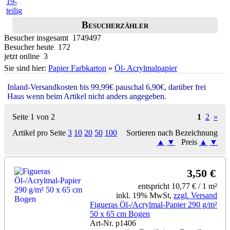
Besucherzähler
Besucher insgesamt 1749497
Besucher heute 172
jetzt online 3
Sie sind hier:
Papier Farbkarton
»
Öl- Acrylmalpapier
Inland-Versandkosten bis 99,99€ pauschal 6,90€, darüber frei
Haus wenn beim Artikel nicht anders angegeben.
Seite 1 von 2
1
2
»
Artikel pro Seite
3
10
20
50
100
Sortieren nach Bezeichnung
▲
▼
Preis
▲
▼
3,50 €
entspricht 10,77 € / 1 m²
inkl. 19% MwSt,
zzgl. Versand
Figueras Öl-/Acrylmal-Papier 290 g/m²
50 x 65 cm Bogen
Art-Nr. p1406