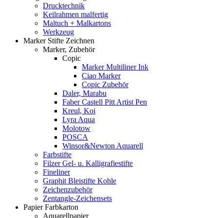
Drucktechnik
Keilrahmen malfertig
Maltuch + Malkartons
Werkzeug
Marker Stifte Zeichnen
Marker, Zubehör
Copic
Marker Multiliner Ink
Ciao Marker
Copic Zubehör
Daler, Marabu
Faber Castell Pitt Artist Pen
Kreul, Koi
Lyra Aqua
Molotow
POSCA
Winsor&Newton Aquarell
Farbstifte
Filzer Gel- u. Kalligrafiestifte
Fineliner
Graphit Bleistifte Kohle
Zeichenzubehör
Zentangle-Zeichensets
Papier Farbkarton
Aquarellpapier