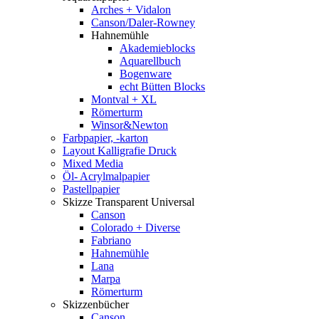
Arches + Vidalon
Canson/Daler-Rowney
Hahnemühle
Akademieblocks
Aquarellbuch
Bogenware
echt Bütten Blocks
Montval + XL
Römerturm
Winsor&Newton
Farbpapier, -karton
Layout Kalligrafie Druck
Mixed Media
Öl- Acrylmalpapier
Pastellpapier
Skizze Transparent Universal
Canson
Colorado + Diverse
Fabriano
Hahnemühle
Lana
Marpa
Römerturm
Skizzenbücher
Canson