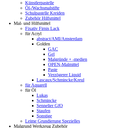
Künstlerpastelle
Öl-/Wachsmalstifte
Schulpastelle Kreiden
Zubehör Hilfsmittel
Mal- und Hilfsmittel
Fixativ Firnis Lack
für Acryl
abstract/AMI/Amsterdam
Golden
GAC
Gel
Malgründe + -medien
OPEN-Malmittel
Paste
Verzögerer Liquid
Lascaux/Schmincke/Kreul
für Aquarell
für Öl
Lukas
Schmincke
Sennelier GfO
Staufen
Sonstige
Leime Grundierung Spezielles
Malgrund Werkzeug Zubehör