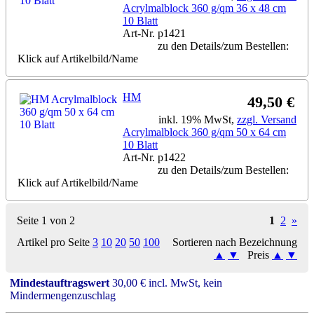
Acrylmalblock 360 g/qm 36 x 48 cm
10 Blatt
Art-Nr. p1421
zu den Details/zum Bestellen:
Klick auf Artikelbild/Name
HM
49,50 €
inkl. 19% MwSt,
zzgl. Versand
Acrylmalblock 360 g/qm 50 x 64 cm
10 Blatt
Art-Nr. p1422
zu den Details/zum Bestellen:
Klick auf Artikelbild/Name
Seite 1 von 2
1
2
»
Artikel pro Seite
3
10
20
50
100
Sortieren nach Bezeichnung
▲
▼
Preis
▲
▼
Mindestauftragswert
30,00 € incl. MwSt, kein
Mindermengenzuschlag