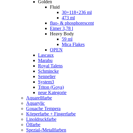
Golden
Fluid
30+118+236 ml
473 ml
fluo- & phosphorescent
Eimer 3,78 l
Heavy Body
59 ml
Mica Flakes
OPEN
Lascaux
Marabu
Royal Talens
Schmincke
Sennelier
System3
Triton (Goya)
neue Kategorie
Aquarellfarbe
Aquarylic
Gouache Tempera
Körperfarbe + Fingerfarbe
Linoldruckfarbe
Ölfarbe
Spezial-/Metallfarben