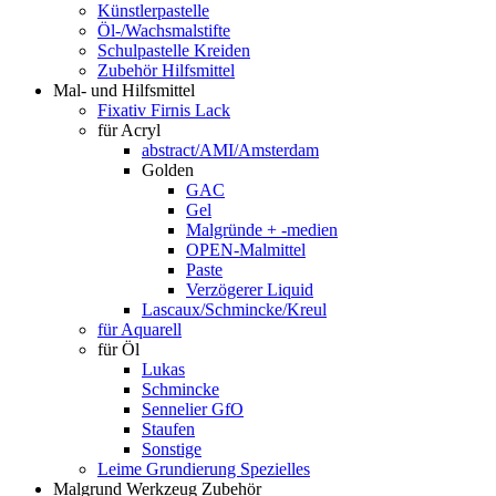
Künstlerpastelle
Öl-/Wachsmalstifte
Schulpastelle Kreiden
Zubehör Hilfsmittel
Mal- und Hilfsmittel
Fixativ Firnis Lack
für Acryl
abstract/AMI/Amsterdam
Golden
GAC
Gel
Malgründe + -medien
OPEN-Malmittel
Paste
Verzögerer Liquid
Lascaux/Schmincke/Kreul
für Aquarell
für Öl
Lukas
Schmincke
Sennelier GfO
Staufen
Sonstige
Leime Grundierung Spezielles
Malgrund Werkzeug Zubehör