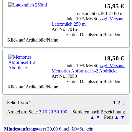
15,95 €
entspricht 6,38 € / 100 ml
inkl. 19% MwSt,
zzgl. Versand
Latexmilch 250 ml
Art-Nr. l7016
zu den Details/zum Bestellen:
Klick auf Artikelbild/Name
18,50 €
inkl. 19% MwSt,
zzgl. Versand
Memories Abformset 1-2 Abdrücke
Art-Nr. l7050
zu den Details/zum Bestellen:
Klick auf Artikelbild/Name
Seite 1 von 2
1
2
»
Artikel pro Seite
3
10
20
50
100
Sortieren nach Bezeichnung
▲
▼
Preis
▲
▼
Mindestauftragswert
30,00 € incl. MwSt, kein