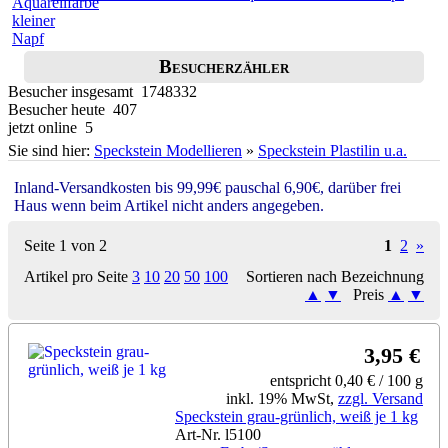
Besucherzähler
Besucher insgesamt 1748332
Besucher heute 407
jetzt online 5
Sie sind hier:
Speckstein Modellieren
»
Speckstein Plastilin u.a.
Inland-Versandkosten bis 99,99€ pauschal 6,90€, darüber frei
Haus wenn beim Artikel nicht anders angegeben.
Seite 1 von 2
1
2
»
Artikel pro Seite
3
10
20
50
100
Sortieren nach Bezeichnung
▲
▼
Preis
▲
▼
3,95 €
entspricht 0,40 € / 100 g
inkl. 19% MwSt,
zzgl. Versand
Speckstein grau-grünlich, weiß je 1 kg
Art-Nr. l5100