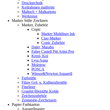
Drucktechnik
Keilrahmen malfertig
Maltuch + Malkartons
Werkzeug
Marker Stifte Zeichnen
Marker, Zubehör
Copic
Marker Multiliner Ink
Ciao Marker
Copic Zubehör
Daler, Marabu
Faber Castell Pitt Artist Pen
Kreul, Koi
Lyra Aqua
Molotow
POSCA
Winsor&Newton Aquarell
Farbstifte
Filzer Gel- u. Kalligrafiestifte
Fineliner
Graphit Bleistifte Kohle
Zeichenzubehör
Zentangle-Zeichensets
Papier Farbkarton
Aquarellpapier