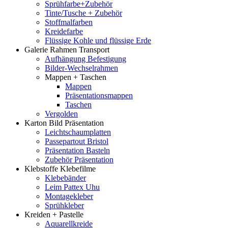
Sprühfarbe+Zubehör
Tinte/Tusche + Zubehör
Stoffmalfarben
Kreidefarbe
Flüssige Kohle und flüssige Erde
Galerie Rahmen Transport
Aufhängung Befestigung
Bilder-Wechselrahmen
Mappen + Taschen
Mappen
Präsentationsmappen
Taschen
Vergolden
Karton Bild Präsentation
Leichtschaumplatten
Passepartout Bristol
Präsentation Basteln
Zubehör Präsentation
Klebstoffe Klebefilme
Klebebänder
Leim Pattex Uhu
Montagekleber
Sprühkleber
Kreiden + Pastelle
Aquarellkreide