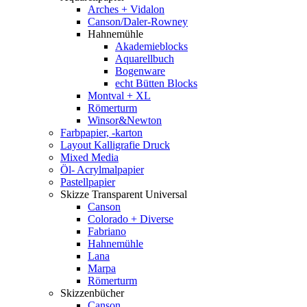
Arches + Vidalon
Canson/Daler-Rowney
Hahnemühle
Akademieblocks
Aquarellbuch
Bogenware
echt Bütten Blocks
Montval + XL
Römerturm
Winsor&Newton
Farbpapier, -karton
Layout Kalligrafie Druck
Mixed Media
Öl- Acrylmalpapier
Pastellpapier
Skizze Transparent Universal
Canson
Colorado + Diverse
Fabriano
Hahnemühle
Lana
Marpa
Römerturm
Skizzenbücher
Canson