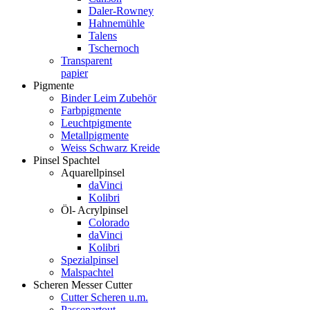
Daler-Rowney
Hahnemühle
Talens
Tschernoch
Transparent
papier
Pigmente
Binder Leim Zubehör
Farbpigmente
Leuchtpigmente
Metallpigmente
Weiss Schwarz Kreide
Pinsel Spachtel
Aquarellpinsel
daVinci
Kolibri
Öl- Acrylpinsel
Colorado
daVinci
Kolibri
Spezialpinsel
Malspachtel
Scheren Messer Cutter
Cutter Scheren u.m.
Passepartout